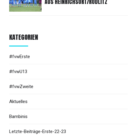
AUS HEINRICHSORT/RÖDLITZ
KATEGORIEN
#fvwErste
#fvwU13
#fvwZweite
Aktuelles
Bambinis
Letzte-Beiträge-Erste-22-23