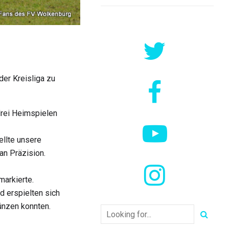
AUS
HEINRICHSORT/RÖDLITZ
er Kreisliga zu
drei Heimspielen
llte unsere
an Präzision.
markierte.
d erspielten sich
ünzen konnten.