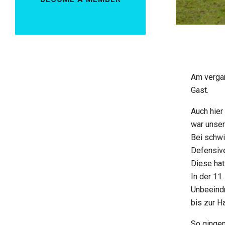
Am vergan
Gast.
Auch hier
war unser
Bei schw
Defensive
Diese hat
In der 11
Unbeeindr
bis zur H
So gingen