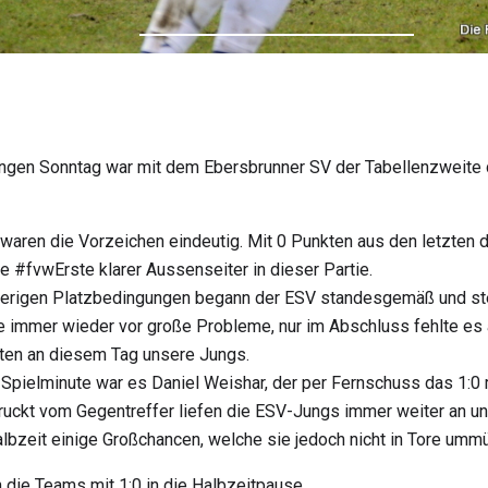
gen Sonntag war mit dem Ebersbrunner SV der Tabellenzweite d
 waren die Vorzeichen eindeutig. Mit 0 Punkten aus den letzten 
e #fvwErste klarer Aussenseiter in dieser Partie.
ierigen Platzbedingungen begann der ESV standesgemäß und ste
 immer wieder vor große Probleme, nur im Abschluss fehlte es 
ten an diesem Tag unsere Jungs.
. Spielminute war es Daniel Weishar, der per Fernschuss das 1:0 
uckt vom Gegentreffer liefen die ESV-Jungs immer weiter an un
albzeit einige Großchancen, welche sie jedoch nicht in Tore umm
 die Teams mit 1:0 in die Halbzeitpause.