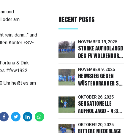
 an und
RECENT POSTS
l oder am
ht rein, dann…“ und
NOVEMBER 19, 2025
elten Konter ESV-
STARKE AUFHOLJAGD
DES FV WOLKENBURG
RETTET
Fortuna & Dirk
PUNKTETEILUNG
NOVEMBER 9, 2025
 des #fvw1922.
HEIMSIEG GEGEN
WÜSTENBRANDER SV
 Uhr heißt es am
2 - 3:2 FÜR UNSEREN
FVW
OKTOBER 26, 2025
SENSATIONELLE
AUFHOLJAGD - 4:3-
SIEG GEGEN
CALLENBERG!
OKTOBER 20, 2025
BITTERE NIEDERLAGE