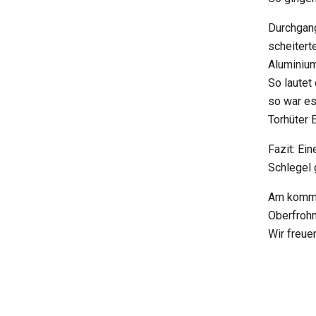
Durchgang
scheiter
Aluminium
So lautet
so war es
Torhüter 
Fazit: Ei
Schlegel 
Am komme
Oberfroh
Wir freue