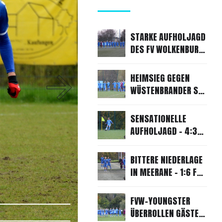
STARKE AUFHOLJAGD
DES FV WOLKENBURG
RETTET
PUNKTETEILUNG
HEIMSIEG GEGEN
WÜSTENBRANDER SV
2 - 3:2 FÜR UNSEREN
FVW
SENSATIONELLE
AUFHOLJAGD - 4:3-
SIEG GEGEN
CALLENBERG!
BITTERE NIEDERLAGE
IN MEERANE - 1:6 FÜR
UNSEREN FVW
FVW-YOUNGSTER
ÜBERROLLEN GÄSTE