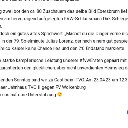
 zwei bot den ca. 80 Zuschauern das selbe Bild Ebersbrunn lief
ten am hervorragend aufgelegten FVW-Schlussmann Dirk Schlege
.
 doch ein gutes altes Sprichwort: „Machst du die Dinger vorne nic
 in der 79. Spielminute Julius Lorenz, der nach einem gut gespi
Enrico Kaiser keine Chance lies und den 2:0 Endstand markierte.
ne starke kämpferische Leistung unserer #fvwErsten gepaart mit 
garantierten den glücklichen, aber nicht unverdienten Heimsieg
nden Sonntag sind wir zu Gast beim TVO. Am 23.04.23 um 12:30
naer Jahnhaus TVO II gegen FV Wolkenburg.
n uns auf eure Unterstützung