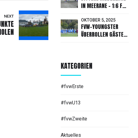
IN MEERANE - 1:6 FÜR
UNSEREN FVW
NEXT
OKTOBER 5, 2025
UNKTE
FVW-YOUNGSTER
HOLEN
ÜBERROLLEN GÄSTE
AUS
HEINRICHSORT/RÖDLITZ
KATEGORIEN
#fvwErste
#fvwU13
#fvwZweite
Aktuelles